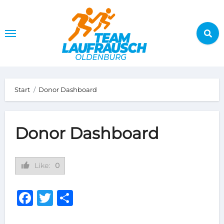
Zum
Inhalt
springen
Start
Donor Dashboard
Donor Dashboard
Like:
0
Facebook
Twitter
Teilen