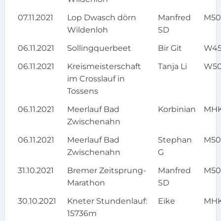
07.11.2021
Lop Dwasch dörn
Manfred
M5
Wildenloh
SD
06.11.2021
Sollingquerbeet
Bir Git
W4
06.11.2021
Kreismeisterschaft
Tanja Li
W5
im Crosslauf in
Tossens
06.11.2021
Meerlauf Bad
Korbinian
MH
Zwischenahn
06.11.2021
Meerlauf Bad
Stephan
M5
Zwischenahn
G
31.10.2021
Bremer Zeitsprung-
Manfred
M5
Marathon
SD
30.10.2021
Kneter Stundenlauf:
Eike
MH
15736m