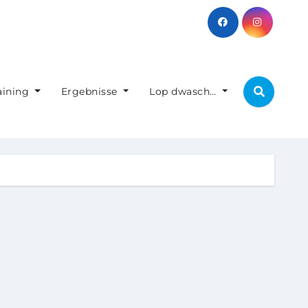
aining
Ergebnisse
Lop dwasch…