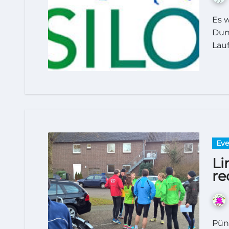
Es war wieder Ossiloop! 1. Etappe: Bensersiel -
Dun
Lau
Eve
Li
re
Pünktlich um 9 standen gut 120 Leute auf dem