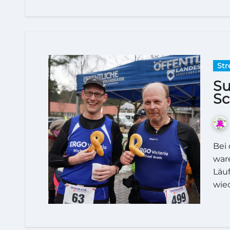
Str
Su
Sc
Bei der diesjährigen Sandkruger Schleife 2016
war
Läuf
wie