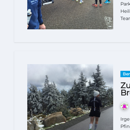
Park
Heil
Tea
Be
Zu
Br
Irgendwie hatten wir uns das wettermäßig zu
Pfi