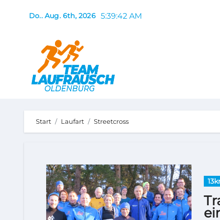
Zum
5:39:42 AM
Do.. Aug. 6th, 2026
Inhalt
springen
Start
Laufart
Streetcross
13
Tr
ei