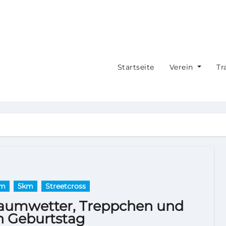
Startseite
Verein
Tr
km
5km
Streetcross
aumwetter, Treppchen und
n Geburtstag