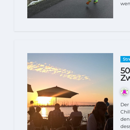
weni
Str
50
Zw
Der Samstag war für die Ossilooper geprägt vom
Chil
den
des